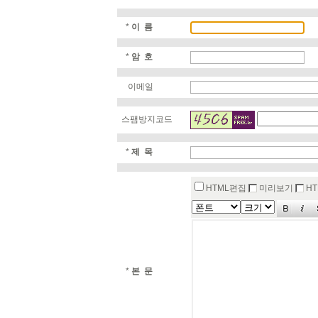
*
이 름
*
암 호
이메일
스팸방지코드
*
제 목
HTML편집
미리보기
HT
*
본 문