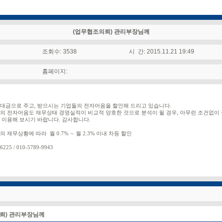
(업무협조의뢰) 관리부장님께
조회수: 3538
시 간: 2015.11.21 19:49
홈페이지:
대금으로 주고
받으시는 기업들의 전자어음을 할인해 드리고 있습니다
,
.
의 전자어음도 재무상태 경영실적이 비교적 양호한 것으로 분석이 될 경우
아무런 조건없이 
,
 이용해 보시기 바랍니다
감사합니다
.
.
의 재무상황에 따라 월
∼
월
이내 차등 할인
0.7%
2.3%
6225 / 010-5789-9943
뢰) 관리부장님께